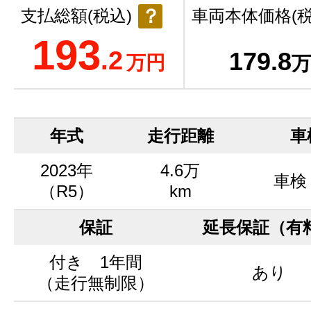
？
支払総額(税込)
車両本体価格(税
193
.2
179
.8
万円
万
年式
走行距離
車
2023年
4.6万
車検
（R5）
km
保証
延長保証（有
付き 1年間
あり
（走行無制限）