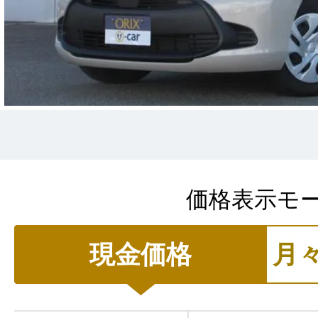
価格表示モ
現金価格
月