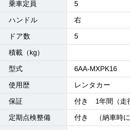
乗車定員
5
ハンドル
右
ドア数
5
積載（kg）
型式
6AA-MXPK16
使用歴
レンタカー
保証
付き 1年間（走
定期点検整備
付き （納車時