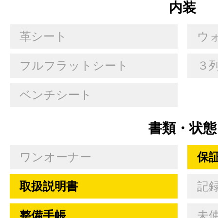
内装
革シート
ウ
フルフラットシート
３
ベンチシート
書類・状態
ワンオーナー
保
取扱説明書
記
整備手帳
未