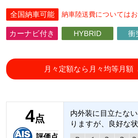
全国納車可能
納車陸送費については
カーナビ付き
HYBRID
衝
月々定額なら月々均等月額
4
内外装に目立たな
点
りますが、良好な
評価点