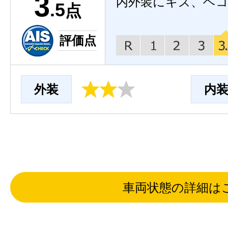
3
内外装にキズ、ヘ
.5
点
評価点
外装
内
車両状態の詳細は