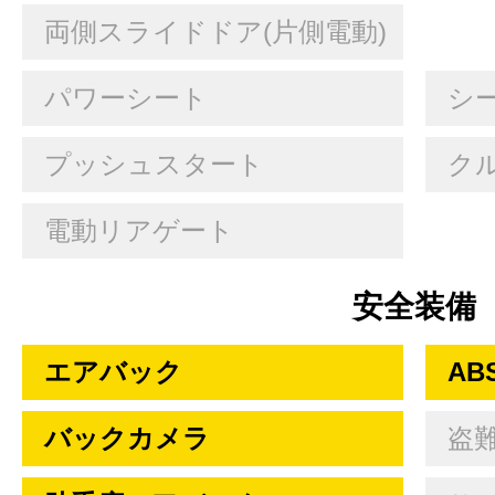
両側スライドドア(片側電動)
パワーシート
シ
プッシュスタート
ク
電動リアゲート
安全装備
エアバック
AB
バックカメラ
盗