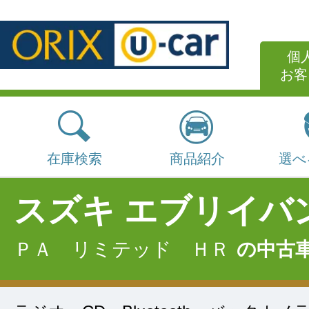
個
お客
在庫検索
商品紹介
選べ
スズキ エブリイバ
ＰＡ リミテッド ＨＲ
の中古