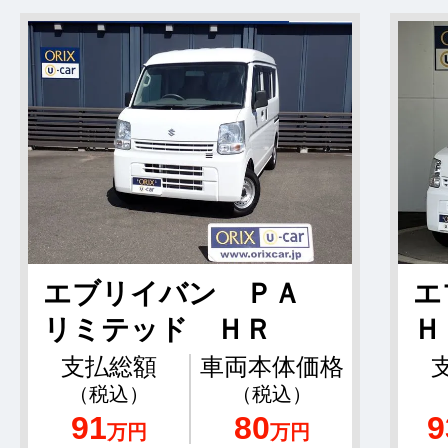
エブリイバン ＰＡ
エ
リミテッド ＨＲ
Ｈ
支払総額
車両本体価格
（税込）
（税込）
91
80
9
万円
万円