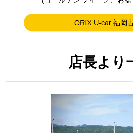
ORIX U-car 福
店長より