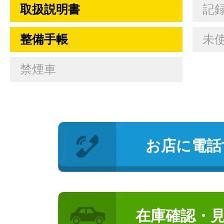
取扱説明書
記
整備手帳
未
禁煙車
お店に電話
在庫確認・