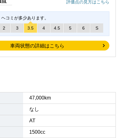
価点
評価点の見方はこちら
、ヘコミが多少あります。
2
3
3.5
4
4.5
5
6
S
車両状態の詳細はこちら
47,000km
なし
AT
1500cc