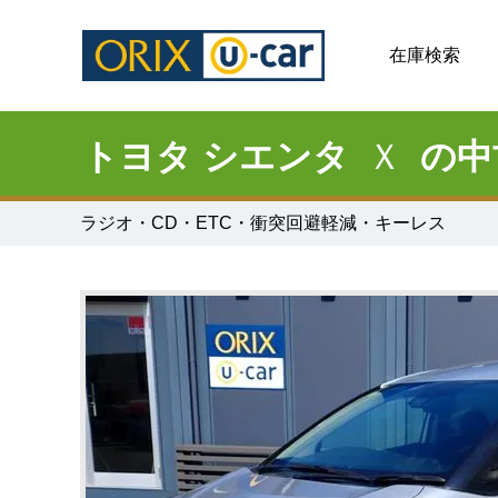
在庫検索
トヨタ シエンタ
Ｘ
の中
ラジオ・CD・ETC・衝突回避軽減・キーレス