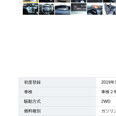
初度登録
2019
車検
車検２
駆動方式
2WD
燃料種別
ガソリ