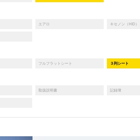
エアロ
キセノン（HID）
フルフラットシート
３列シート
取扱説明書
記録簿