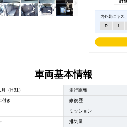
評
内外装にキズ
R
1
車両基本情報
年1月（H31）
走行距離
年付き
修復歴
ミッション
ン
排気量