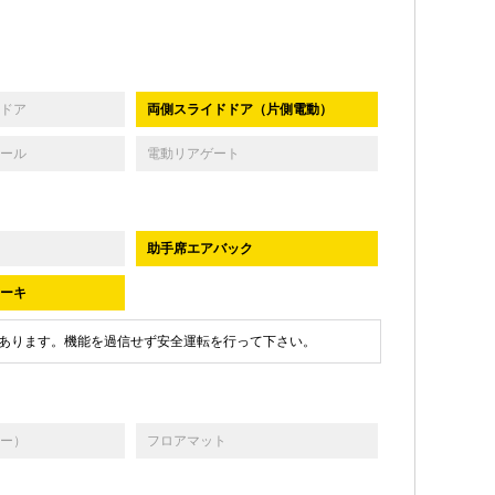
ドア
両側スライドドア（片側電動）
ール
電動リアゲート
助手席エアバック
ーキ
あります。機能を過信せず安全運転を行って下さい。
ー）
フロアマット