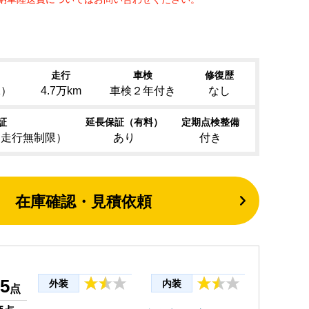
走行
車検
修復歴
1）
4.7万km
車検２年付き
なし
証
延長保証（有料）
定期点検整備
（走行無制限）
あり
付き
在庫確認・見積依頼
.5
外装
内装
点