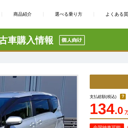
商品紹介
選べる乗り方
よくある
古車購入情報
？
支払総額(税込)
134
.0
全国納車可能