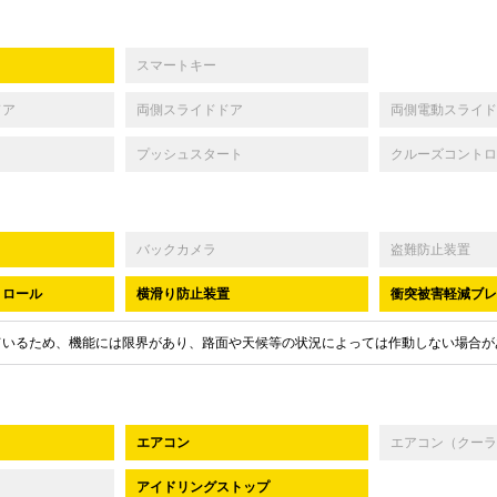
スマートキー
ドア
両側スライドドア
両側電動スライド
プッシュスタート
クルーズコントロ
バックカメラ
盗難防止装置
トロール
横滑り防止装置
衝突被害軽減ブレ
ているため、機能には限界があり、路面や天候等の状況によっては作動しない場合が
エアコン
エアコン（クーラ
アイドリングストップ