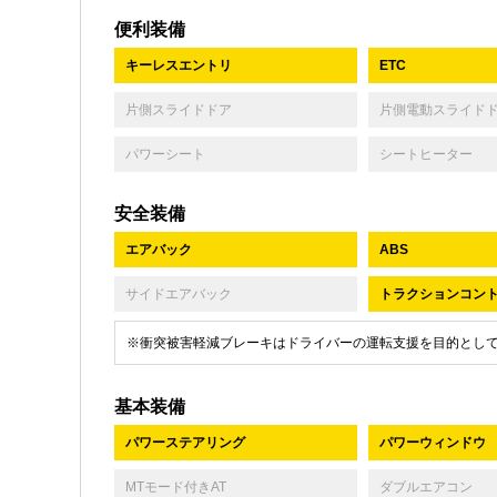
便利装備
キーレスエントリ
ETC
片側スライドドア
片側電動スライド
パワーシート
シートヒーター
安全装備
エアバック
ABS
サイドエアバック
トラクションコン
※衝突被害軽減ブレーキはドライバーの運転支援を目的とし
基本装備
パワーステアリング
パワーウィンドウ
MTモード付きAT
ダブルエアコン