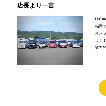
店長より一言
U-C
福岡
オン
よ！
魅力