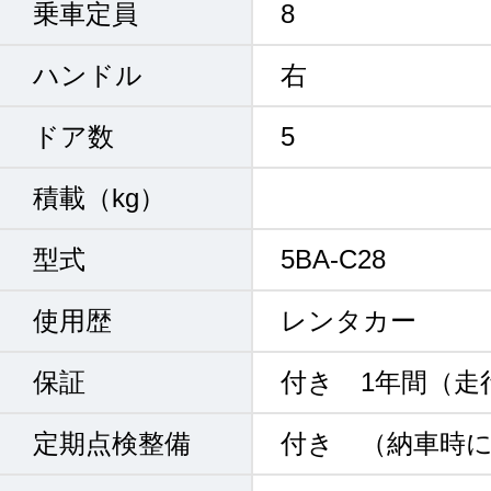
乗車定員
8
ハンドル
右
ドア数
5
積載（kg）
型式
5BA-C28
使用歴
レンタカー
保証
付き 1年間（走
定期点検整備
付き （納車時