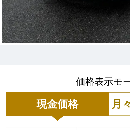
価格表示モ
現金価格
月