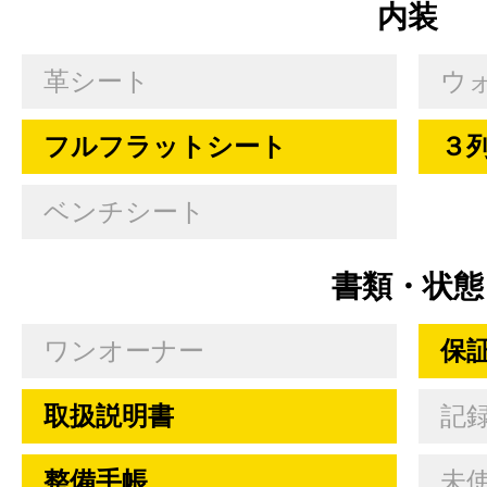
内装
革シート
ウ
フルフラットシート
３
ベンチシート
書類・状態
ワンオーナー
保
取扱説明書
記
整備手帳
未