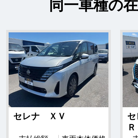
同一車種の在
セレナ ＸＶ
セ
Ｒ