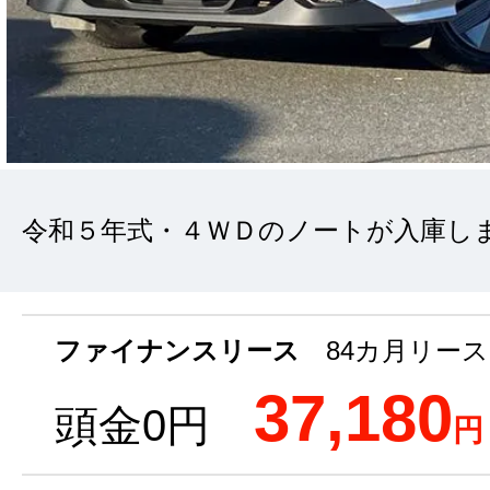
令和５年式・４ＷＤのノートが入庫し
ファイナンスリース
84カ月リース
37,180
頭金0円
円