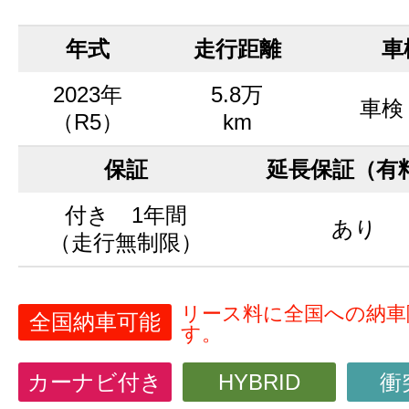
年式
走行距離
車
2023年
5.8万
車検
（R5）
km
保証
延長保証（有
付き 1年間
あり
（走行無制限）
リース料に全国への納車
全国納車可能
す。
カーナビ付き
HYBRID
衝