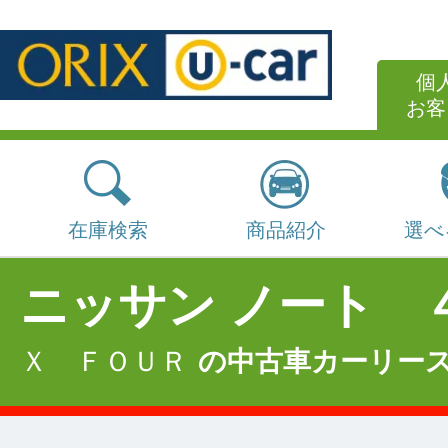
個
お客
在庫検索
商品紹介
選べ
ニッサン ノート 
Ｘ ＦＯＵＲ
の中古車カーリー