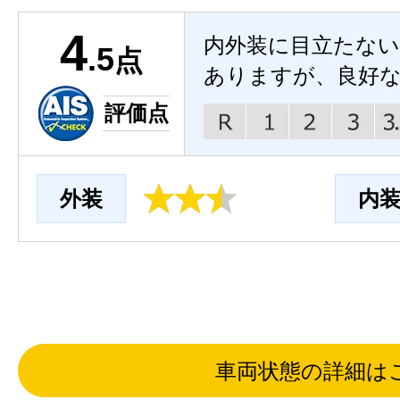
4
内外装に目立たな
.5
点
ありますが、良好
評価点
外装
内
車両状態の詳細は