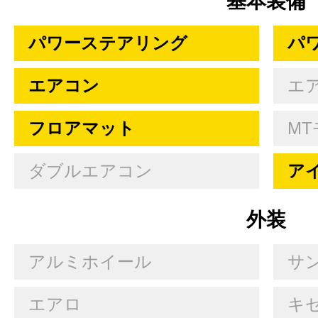
基本装備
パワーステアリング
パ
エアコン
エ
フロアマット
MT
ダブルエアコン
ア
外装
アルミホイール
サ
エアロ
キセ