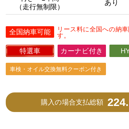
あり
（走行無制限）
リース料に全国への納車
全国納車可能
す。
特選車
カーナビ付き
H
車検・オイル交換無料クーポン付き
224
購入の場合支払総額