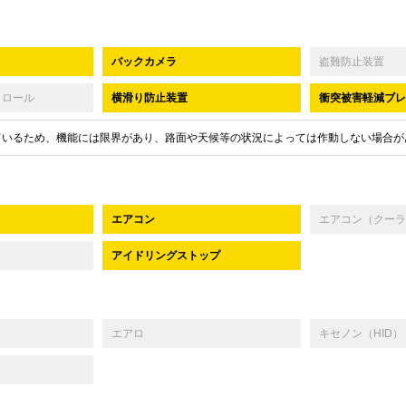
バックカメラ
盗難防止装置
トロール
横滑り防止装置
衝突被害軽減ブレ
ているため、機能には限界があり、路面や天候等の状況によっては作動しない場合が
エアコン
エアコン（クーラ
アイドリングストップ
エアロ
キセノン（HID）