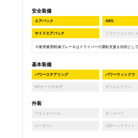
安全装備
エアバック
ABS
サイドエアバック
トラクションコン
※衝突被害軽減ブレーキはドライバーの運転支援を目的とし
基本装備
パワーステアリング
パワーウィンドウ
MTモード付きAT
ダブルエアコン
外装
アルミホイール
サンルーフ
ローダウン
LEDヘッドライト