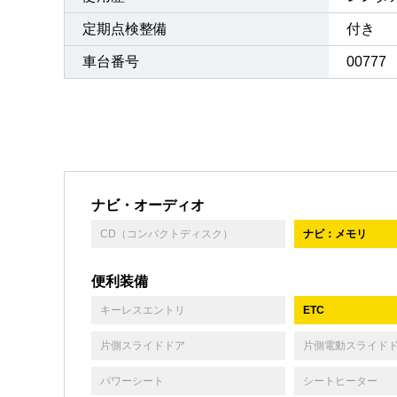
定期点検整備
付き 
車台番号
00777
ナビ・オーディオ
CD（コンパクトディスク）
ナビ：メモリ
便利装備
キーレスエントリ
ETC
片側スライドドア
片側電動スライド
パワーシート
シートヒーター