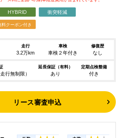
HYBRID
衝突軽減
無料クーポン付き
走行
車検
修復歴
）
3.2万km
車検２年付き
なし
証
延長保証（有料）
定期点検整備
（走行無制限）
あり
付き
リース審査申込