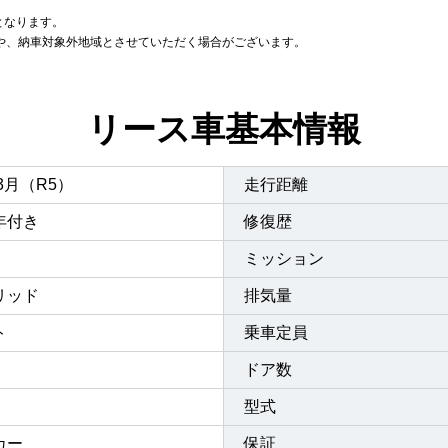
となります。
合や、納車対象外地域とさせていただく場合がございます。
リース車基本情報
年3月（R5）
走行距離
年付き
修復歴
ミッション
リッド
排気量
ト
乗車定員
ドア数
型式
カー
保証