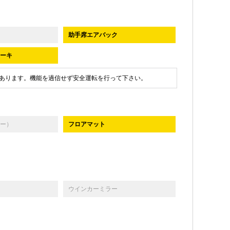
助手席エアバック
ーキ
あります。機能を過信せず安全運転を行って下さい。
ー）
フロアマット
ウインカーミラー