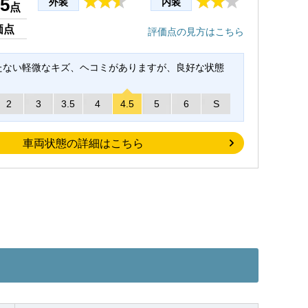
.5
外装
内装
点
価点
評価点の見方はこちら
たない軽微なキズ、ヘコミがありますが、良好な状態
2
3
3.5
4
4.5
5
6
S
車両状態の詳細はこちら