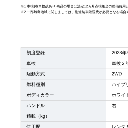
※1 車検付(車検残あり)商品の場合は法定12ヵ月点検相当の整備費用
※2 一部離島地域に関しましては、別途納車陸送費が必要となる場
初度登録
2023
車検
車検２
駆動方式
2WD
燃料種別
ハイブ
ボディカラー
ホワイ
ハンドル
右
積載（kg）
使用歴
レンタ