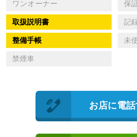
ワンオーナー
保
取扱説明書
記
整備手帳
未
禁煙車
お店に電話