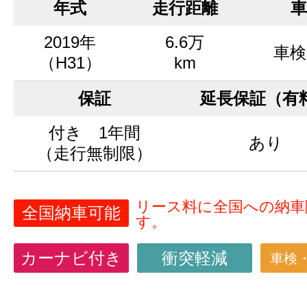
年式
走行距離
車
2019年
6.6万
車検
（H31）
km
保証
延長保証（有
付き 1年間
あり
（走行無制限）
リース料に全国への納車
全国納車可能
す。
カーナビ付き
衝突軽減
車検