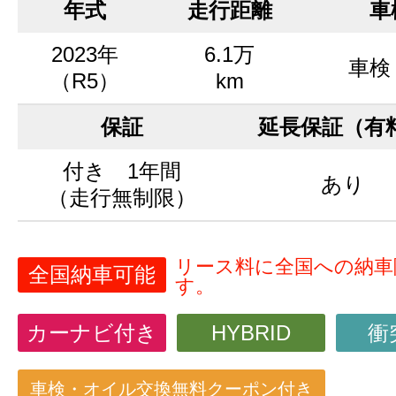
年式
走行距離
車
2023年
6.1万
車検
（R5）
km
保証
延長保証（有
付き 1年間
あり
（走行無制限）
リース料に全国への納車
全国納車可能
す。
カーナビ付き
HYBRID
衝
車検・オイル交換無料クーポン付き