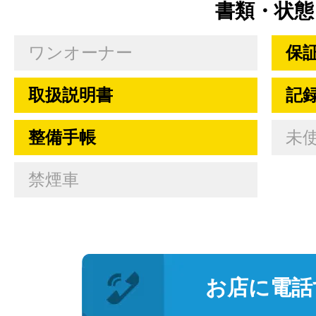
書類・状態
ワンオーナー
保
取扱説明書
記
整備手帳
未
禁煙車
お店に電話