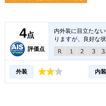
4
内外装に目立たな
点
りますが、良好な
評価点
外装
内