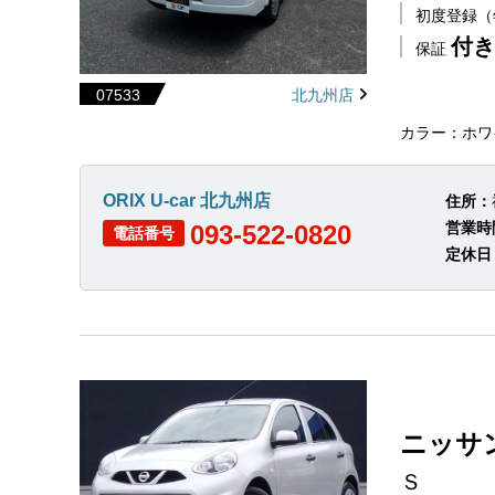
初度登録
付き
保証
07533
北九州店
カラー：ホワ
ORIX U-car 北九州店
住所：
営業時
093-522-0820
電話番号
定休日
ニッサ
Ｓ