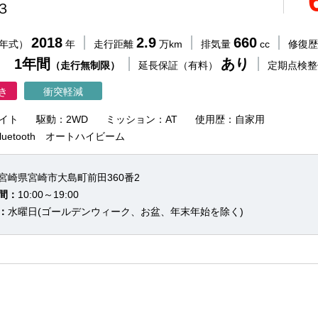
３
2018
2.9
660
（年式）
年
走行距離
万km
排気量
cc
修復
 1年間
あり
（走行無制限）
延長保証（有料）
定期点検
き
衝突軽減
イト
駆動：2WD
ミッション：AT
使用歴：自家用
luetooth オートハイビーム
宮崎県宮崎市大島町前田360番2
間：
10:00～19:00
：
水曜日(ゴールデンウィーク、お盆、年末年始を除く)