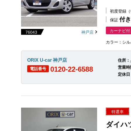
初度登録
付き
保証
カーナビ付
76043
神戸店
カラー：シル
ORIX U-car 神戸店
住所：
営業時
0120-22-6588
電話番号
定休日
特選車
ダイハ