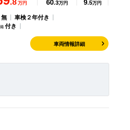
69
.8
60
9
.3
.5
万円
万円
万円
無
車検２年付き
歴
付き
整備
車両情報詳細