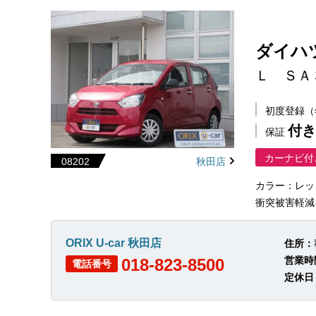
ダイハ
Ｌ ＳＡ
初度登録
付き
保証
カーナビ付
08202
秋田店
カラー：レッ
衝突被害軽減
ORIX U-car 秋田店
住所：
営業時
018-823-8500
電話番号
定休日