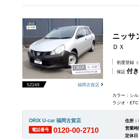
ニッサ
ＤＸ
初度登録
付き
保証
52249
福岡古賀店
カラー：シル
ラジオ・ET
ORIX U-car 福岡古賀店
住所：
営業時
0120-00-2710
電話番号
定休日