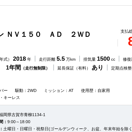
支払総
ン ＮＶ１５０ ＡＤ ２ＷＤ
2018
5.5
1500
（年式）
年
走行距離
万km
排気量
cc
修復
 1年間
あり
（走行無制限）
延長保証（有料）
定期点検
バー
駆動：2WD
ミッション：AT
使用歴：自家用
C・キーレス
福岡県古賀市青柳1134-1
間：
9:00～18:00
：
土曜日・日曜日・祝祭日(ゴールデンウィーク、お盆、年末年始を除く