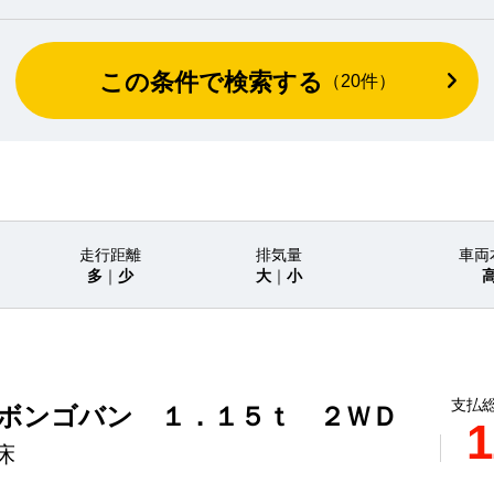
この条件で検索する
（
20
件）
走行距離
排気量
車両
多
｜
少
大
｜
小
支払総
 ボンゴバン １．１５ｔ ２ＷＤ
1
床