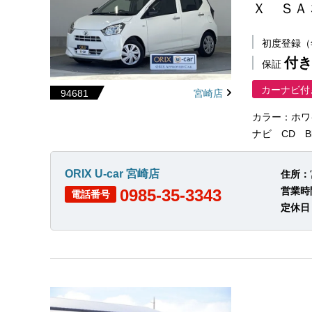
Ｘ ＳＡ
初度登録
付き
保証
カーナビ付
94681
宮崎店
カラー：ホワ
ナビ CD B
ORIX U-car 宮崎店
住所：
営業時
0985-35-3343
電話番号
定休日