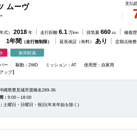
支払総
ツ ムーヴ
”
2018
6.1
660
（年式）
年
走行距離
万km
排気量
cc
修復
 1年間
あり
（走行無制限）
延長保証（有料）
定期点検
き
衝突軽減
バー
駆動：2WD
ミッション：AT
使用歴：自家用
アップ】
沖縄県豊見城市渡橋名289-36
間：
9:00～18:00
：
土曜日・日曜日・祝日(年末年始を除く)