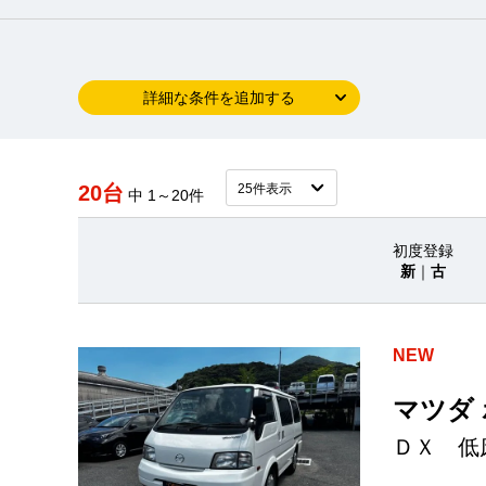
詳細な条件を追加する
20台
中 1～20件
初度登録
新
｜
古
NEW
マツダ
ＤＸ 低