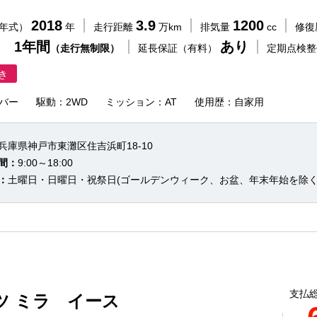
2018
3.9
1200
（年式）
年
走行距離
万km
排気量
cc
修復
 1年間
あり
（走行無制限）
延長保証（有料）
定期点検
き
バー
駆動：2WD
ミッション：AT
使用歴：自家用
兵庫県神戸市東灘区住吉浜町18-10
間：
9:00～18:00
：
土曜日・日曜日・祝祭日(ゴールデンウィーク、お盆、年末年始を除く
支払総
ツ ミラ イース