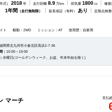
2018
8.9
1800
（年式）
年
走行距離
万km
排気量
cc
修復
 1年間
あり
（走行無制限）
延長保証（有料）
定期点検
イト
駆動：2WD
ミッション：AT
使用歴：自家用
福岡県北九州市小倉北区高浜2-7-36
間：
10:00～19:00
：
水曜日(ゴールデンウィーク、お盆、年末年始を除く)
支払総
ン マーチ