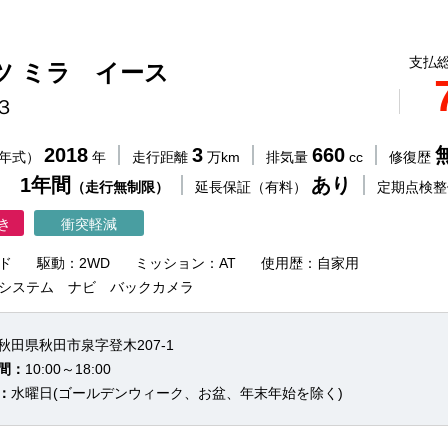
支払総
ツ ミラ イース
３
2018
3
660
（年式）
年
走行距離
万km
排気量
cc
修復歴
 1年間
あり
（走行無制限）
延長保証（有料）
定期点検
き
衝突軽減
ド
駆動：2WD
ミッション：AT
使用歴：自家用
システム ナビ バックカメラ
秋田県秋田市泉字登木207-1
間：
10:00～18:00
：
水曜日(ゴールデンウィーク、お盆、年末年始を除く)