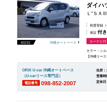
ダイハ
Ｌ”ＳＡⅢ
初度登録
付き
保証
カーナビ付
60232
沖縄オートベース
カラー：シル
【沖縄リース
ORIX U-car 沖縄オートベース
住所：
（U-carリース専門店）
営業時
定休日
098-852-2007
電話番号