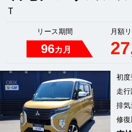
Ｔ
リース期間
月額リ
27
96
カ月
初度
走行
排気
修復