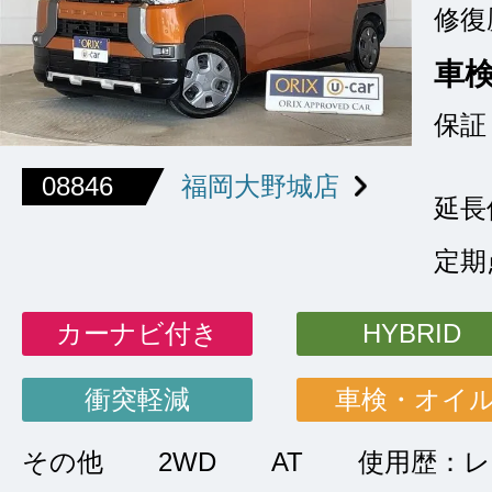
修復
車
保証
08846
福岡大野城店
延長
定期
カーナビ付き
HYBRID
衝突軽減
車検・オイ
その他
2WD
AT
使用歴：