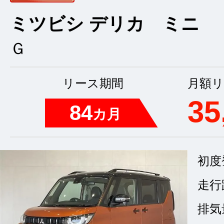
ミツビシ デリカ ミニ
Ｇ
リース期間
月額リ
35
84
カ月
初度
走行
排気