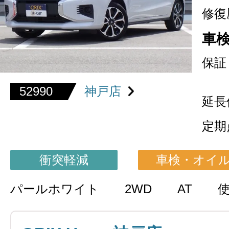
修復
車
保証
52990
神戸店
延長
定期
衝突軽減
車検・オイ
パールホワイト
2WD
AT