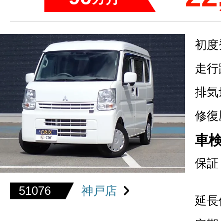
初度
走行
排気
修復
車
保証
51076
神戸店
延長