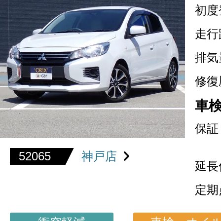
初度
走行
排気
修復
車
保証
52065
神戸店
延長
定期