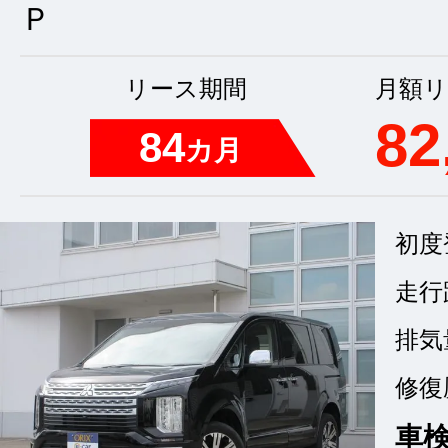
Ｐ
リース期間
月額リ
82
84
カ月
初度
走行
排気
修復
車