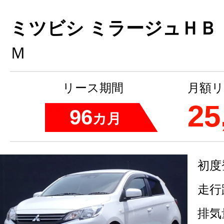
ミツビシ ミラージュＨＢ
Ｍ
リース期間
月額リ
25
96
カ月
初度
走行
排気