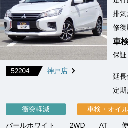
排気
修復
車
保証
52204
神戸店
延長
定期
衝突軽減
車検・オイ
パールホワイト
2WD
AT