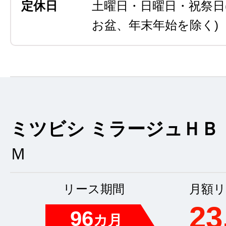
定休日
土曜日・日曜日・祝祭日
お盆、年末年始を除く)
ミツビシ ミラージュＨＢ
Ｍ
リース期間
月額リ
23
96
カ月