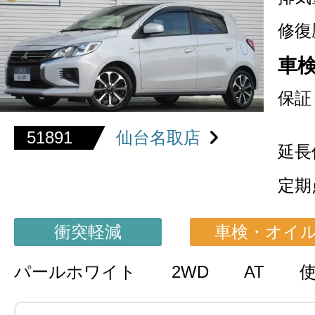
修復
車
保証
51891
仙台名取店
延長
定期
衝突軽減
車検・オイ
パールホワイト
2WD
AT