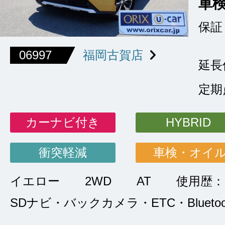
車
保証
06997
福岡古賀店
延長
定期
カーナビ付き
HYBRID
衝突軽減
車検・オイ
イエロー
2WD
AT
使用歴：
SDナビ・バックカメラ・ETC・Bluetoo