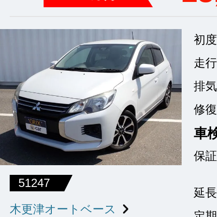
初度
走行
排気
修復
車
保証
51247
延長
木更津オートベース
定期