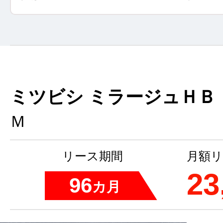
ミツビシ ミラージュＨＢ
Ｍ
リース期間
月額リ
23
96
カ月