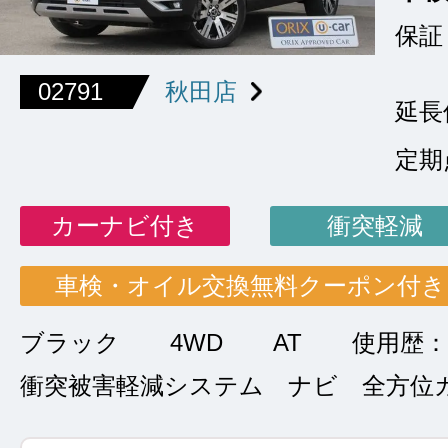
保証
02791
秋田店
延長
定期
カーナビ付き
衝突軽減
車検・オイル交換無料クーポン付き
ブラック
4WD
AT
使用歴
衝突被害軽減システム ナビ 全方位