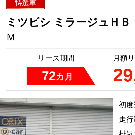
特選車
ミツビシ ミラージュＨＢ
Ｍ
リース期間
月額リ
29
72
カ月
初度
走行
排気