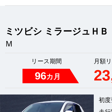
ミツビシ ミラージュＨＢ
Ｍ
リース期間
月額リ
23
96
カ月
初度
走行