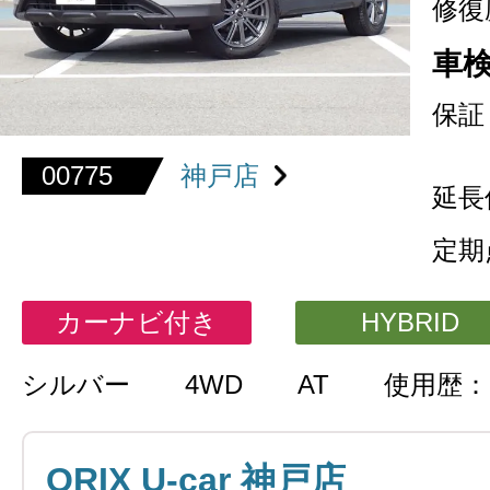
修復
車
保証
00775
神戸店
延長
定期
カーナビ付き
HYBRID
シルバー
4WD
AT
使用歴：
ORIX U-car 神戸店