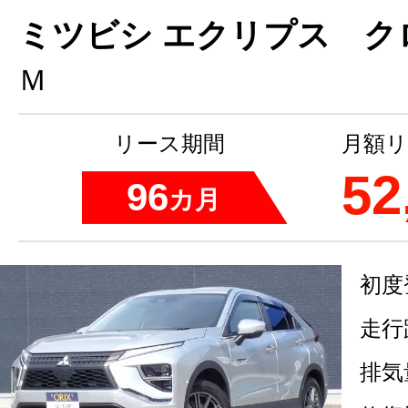
ミツビシ エクリプス ク
Ｍ
リース期間
月額リ
52
96
カ月
初度
走行
排気