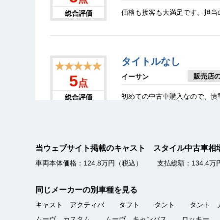
価格も接客も大満足です。担当
総合評価
タイトルなし
★★★★★
販売店
5
イーサン
点
初めての中古車購入なので、慎
総合評価
が、安心して購入が出来ました
当ウェブサイト掲載のキャスト スタイル中古車
花柄ナンバーかわいい
★★★★★
車両本体価格：124.8万円（税込）
支払総額：134.4
販売店
5
MEG
点
同じメーカーの別車種を見る
担当者さんの対応が良く、納車
総合評価
ての車の購入でしたが、とても
キャスト アクティバ
タフト
タント
タント 
ムーヴ カスタム
ムーヴ キャンバス
ロッキー