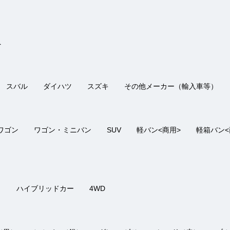
へ
の評価
接客：
5
｜ 雰囲気：
5
｜ アフター：
5
｜ 品質：
5
｜ 説明：
5
てでしたが、オンライン商談にて安心して決断できました。安くハイブ
スバル
ダイハツ
スズキ
その他メーカー（輸入車等）
けました
ワゴン
ワゴン・ミニバン
SUV
軽バン<商用>
軽箱バン<
の評価
接客：
5
｜ 雰囲気：
5
｜ アフター：
4
｜ 品質：
5
｜ 説明：
4
対応が良い事が決め手でした。急いで、購入したかったのと、車検付き
き
ハイブリッドカー
4WD