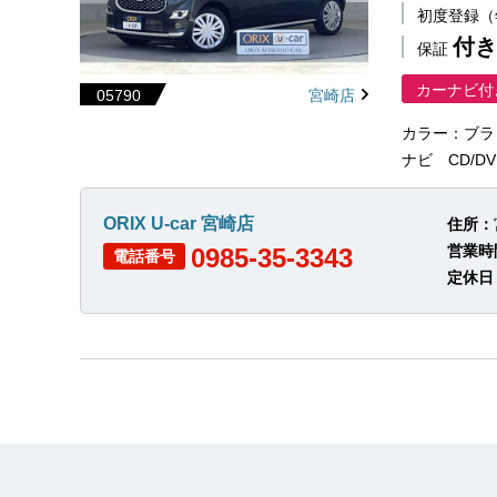
初度登録
付き
保証
カーナビ付
05790
宮崎店
カラー：ブラ
ナビ CD/
ORIX U-car 宮崎店
住所：
営業時
0985-35-3343
電話番号
定休日