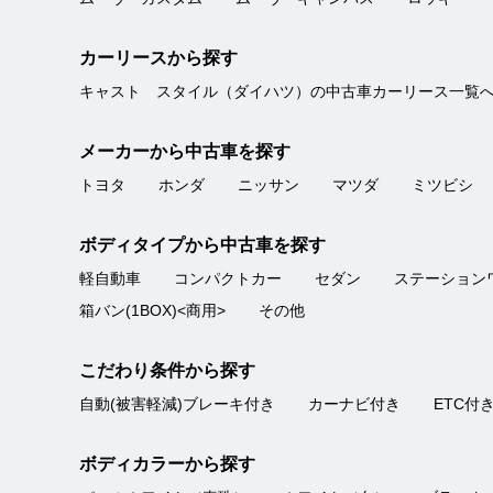
カーリースから探す
初心者でも安心
★★★★★
キャスト スタイル（ダイハツ）の中古車カーリース一覧
販売店
5
マモ
点
インターネットでの購入は初め
総合評価
メーカーから中古車を探す
トヨタ
ホンダ
ニッサン
マツダ
ミツビシ
ボディタイプから中古車を探す
じっくりさがしてみつ
★★★★★
軽自動車
コンパクトカー
セダン
ステーション
販売店
5
クレア
点
箱バン(1BOX)<商用>
その他
色々な販売店に行き、こちらの
総合評価
こだわり条件から探す
自動(被害軽減)ブレーキ付き
カーナビ付き
ETC付
ボディカラーから探す