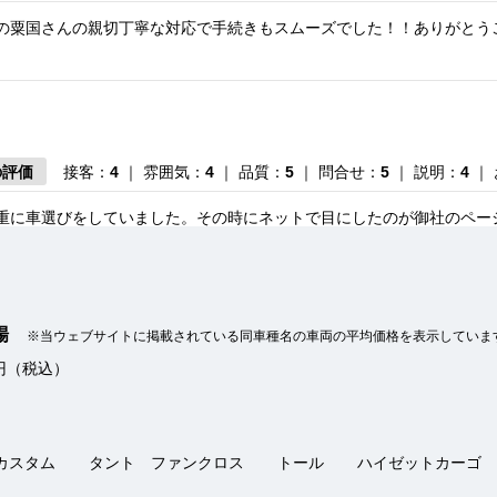
の粟国さんの親切丁寧な対応で手続きもスムーズでした！！ありがとう
の評価
接客：
4
｜ 雰囲気：
4
｜ 品質：
5
｜ 問合せ：
5
｜ 説明：
4
｜
重に車選びをしていました。その時にネットで目にしたのが御社のペー
。
相場
※当ウェブサイトに掲載されている同車種名の車両の平均価格を表示していま
ね。
万円（税込）
の評価
接客：
5
｜ 雰囲気：
5
｜ アフター：
5
｜ 品質：
5
｜ 説明：
5
までの手続きがスムーズに行えました。登場したばかりの花柄のご当地
良かったです。
カスタム
タント ファンクロス
トール
ハイゼットカーゴ