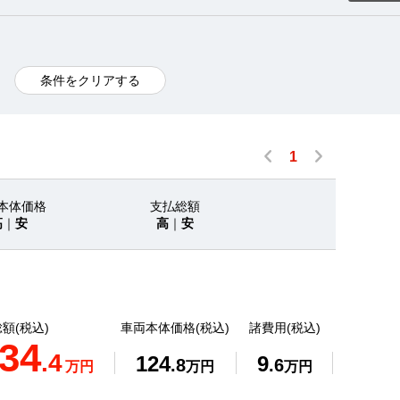
条件をクリアする
1
本体価格
支払総額
高
｜
安
高
｜
安
額(税込)
車両本体価格(税込)
諸費用(税込)
34
.4
124
9
.8
.6
万円
万円
万円