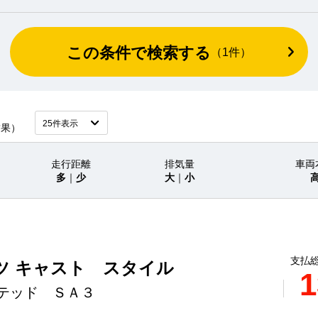
この条件で検索する
（
1
件）
結果）
走行距離
排気量
車両
多
｜
少
大
｜
小
支払総
ツ キャスト スタイル
1
テッド ＳＡ３