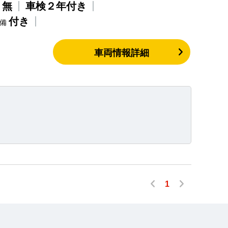
無
車検２年付き
歴
付き
整備
車両情報詳細
1