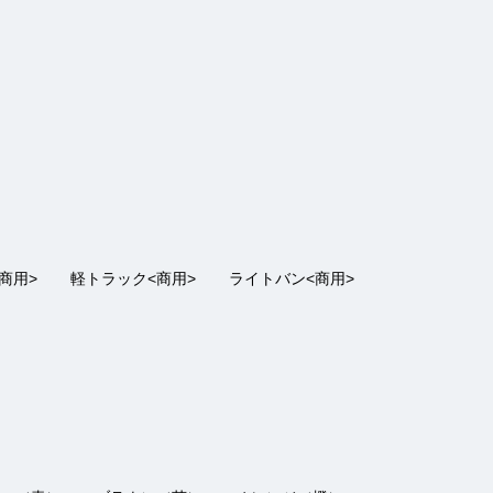
｜ おすすめ：
5
2021/12/22
リッド車が購入できてよかったです。
商用>
軽トラック<商用>
ライトバン<商用>
｜ おすすめ：
5
2021/10/30
というこちらの要望に答えて下さいました。