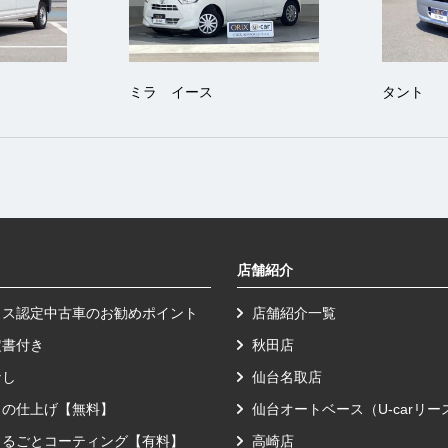
ミラ イース
タント
店舗紹介
クス認定中古車のお勧めポイント
店舗紹介一覧
定書付き
秋田店
なし
仙台名取店
りの仕上げ【無料】
仙台オートベース（U-carリ
まるごとコーティング【有料】
高崎店