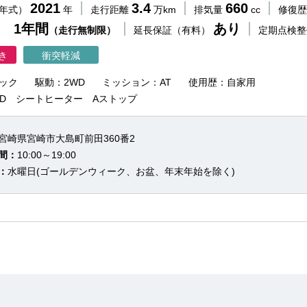
2021
3.4
660
（年式）
年
走行距離
万km
排気量
cc
修復
 1年間
あり
（走行無制限）
延長保証（有料）
定期点検
き
衝突軽減
ック
駆動：2WD
ミッション：AT
使用歴：自家用
DVD シートヒーター Aストップ
宮崎県宮崎市大島町前田360番2
間：
10:00～19:00
：
水曜日(ゴールデンウィーク、お盆、年末年始を除く)