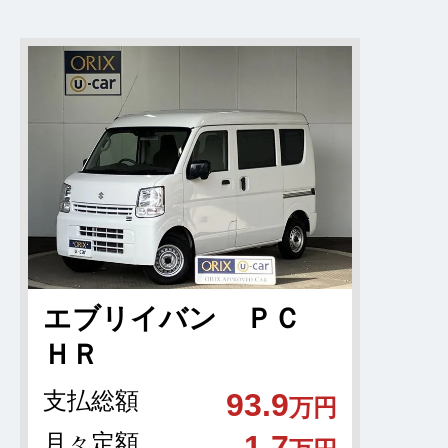
エブリイバン ＰＣ
ＨＲ
支払総額
93.9
万円
月々定額
1.7