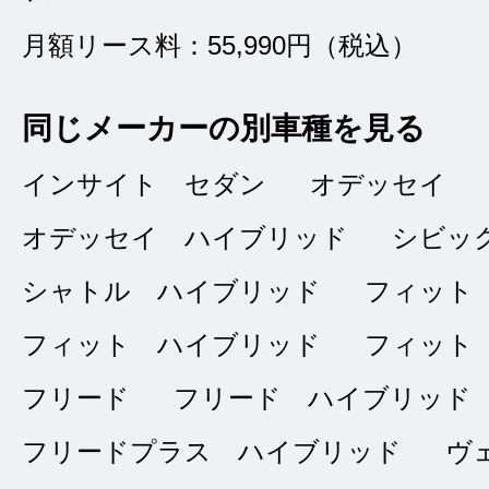
本日納車でし
★★★★
★
月額リース料：55,990円（税込）
4
トシ
点
同じメーカーの別車種を見る
総合評価
販売店の評価
インサイト セダン
オデッセイ
オデッセイ ハイブリッド
接客：
5
｜ 雰囲
シビッ
2026/02/10
問合せ：
4
｜ 説
シャトル ハイブリッド
フィット
フィット ハイブリッド
フィット
丁寧な対応で気持ち
フリード
フリード ハイブリッド
した。週末のドライ
フリードプラス ハイブリッド
ヴ
とうございました。