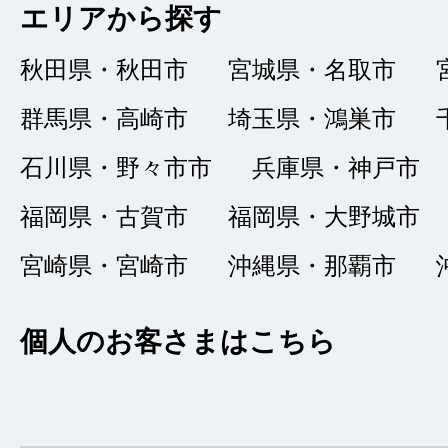
5
ふたご座
エリアから探す
点
秋田県・秋田市
宮城県・名取市
総合評価
販売店の評価
群馬県・高崎市
埼玉県・鴻巣市
接客：
5
｜ 雰囲
2021/10/26
石川県・野々市市
兵庫県・神戸市
品質：
5
｜ 説明：
福岡県・古賀市
福岡県・大野城市
宮崎県・宮崎市
沖縄県・那覇市
総合評価が４点とな
り整備されており、
個人のお客さまはこちら
います。販売員の方
き感謝しています。