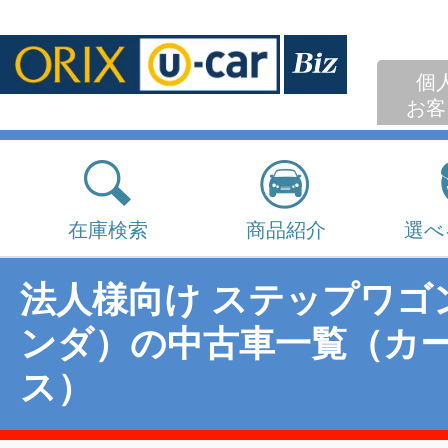
個
お客
在庫検索
商品紹介
選べ
法人様向け ステップワゴ
ンダ）の中古車一覧（カ
ス）