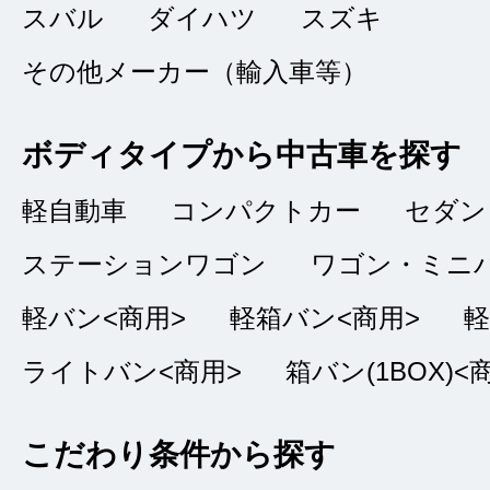
スバル
ダイハツ
スズキ
対応が丁寧で良かっ
その他メーカー（輸入車等）
ボディタイプから中古車を探す
色々なサイト
軽自動車
コンパクトカー
セダン
★★★★
★
4
ステーションワゴン
ワゴン・ミニ
banana
点
軽バン<商用>
軽箱バン<商用>
軽
総合評価
販売店の評価
ライトバン<商用>
箱バン(1BOX)<
接客：
4
｜ 雰囲
2021/12/05
こだわり条件から探す
品質：
4
｜ 説明：