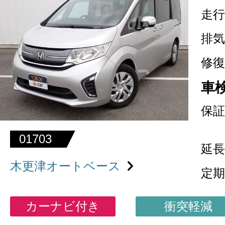
走行
排気
修復
車
保証
01703
延長
木更津オートベース
定期
カーナビ付き
衝突軽減