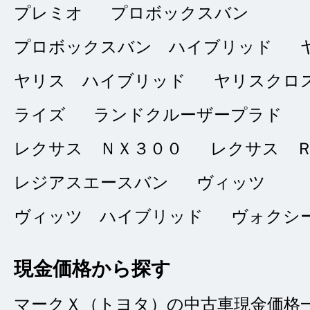
点
プレミオ
プロボックスバン
総合評価
販売店の評価
プロボックスバン ハイブリッド
ヤリス ハイブリッド
ヤリスクロ
接客：
5
｜ 雰囲
2024/08/06
ライズ
ランドクルーザープラド
問合せ：
5
｜ 説
レクサス ＮＸ３００
レクサス 
レジアスエースバン
ヴィッツ
問い合わせから納車
ヴィッツ ハイブリッド
なくスムーズでした
ヴォクシ
るので、不安なく納
現金価格から探す
マークＸ（トヨタ）の中古車現金価格