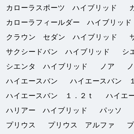
2024/12/27
カローラスポーツ ハイブリッド
問合せ：
5
｜ 説
カローラフィールダー ハイブリッド
クラウン セダン ハイブリッド
今回オリックスさん
サクシードバン ハイブリッド
シ
た。他の中古車屋だ
シエンタ ハイブリッド
ノア
安心して購入できま
ハイエースバン
ハイエースバン 
ハイエースバン １．２ｔ
ハイエ
ハリアー ハイブリッド
パッソ
納車まで何の
★★★★★
プリウス
プリウス アルファ
5
スプリングマン