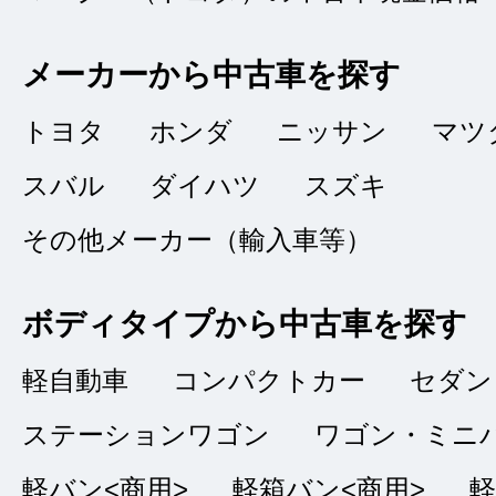
アルト購入
メーカーから中古車を探す
★★★★★
5
オガサワ
トヨタ
ホンダ
ニッサン
マツ
点
スバル
ダイハツ
スズキ
総合評価
販売店の評価
その他メーカー（輸入車等）
接客：
5
｜ 雰囲
2022/12/10
ボディタイプから中古車を探す
品質：
5
｜ 説明：
軽自動車
コンパクトカー
セダン
ステーションワゴン
ワゴン・ミニ
丁憲に対応して頂き
た。状態の良い車を
軽バン<商用>
軽箱バン<商用>
軽