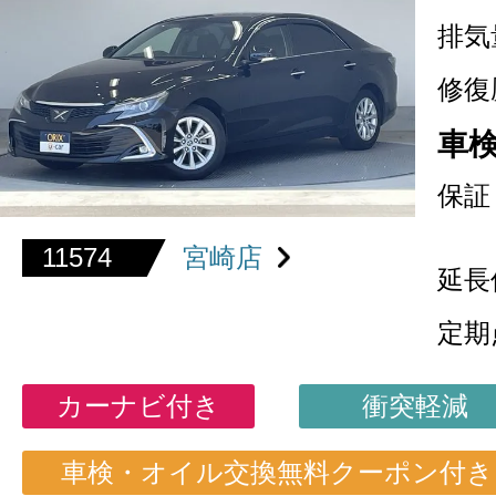
排気
修復
車
保証
11574
宮崎店
延長
定期
カーナビ付き
衝突軽減
車検・オイル交換無料クーポン付き