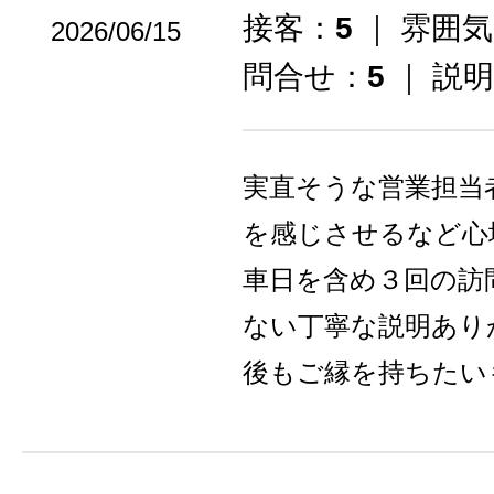
接客：
5
｜ 雰囲
2026/06/15
問合せ：
5
｜ 説
実直そうな営業担当
を感じさせるなど心
車日を含め３回の訪
ない丁寧な説明あり
後もご縁を持ちたい