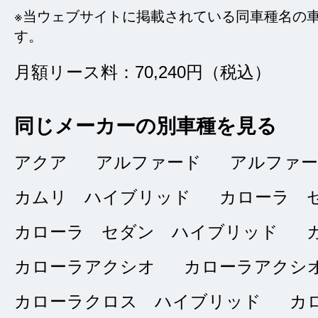
ても信頼できたので
※当ウェブサイトに掲載されている同車種名の
す。
しました。今回も全
ました。
月額リース料：70,240円（税込）
同じメーカーの別車種を見る
アクア
アルファード
アルファ
タイトルなし
★★★★★
カムリ ハイブリッド
カローラ 
5
ミミズ
点
カローラ セダン ハイブリッド
総合評価
カローラアクシオ
カローラアクシ
販売店の評価
カローラクロス ハイブリッド
カ
接客：
5
｜ 雰囲