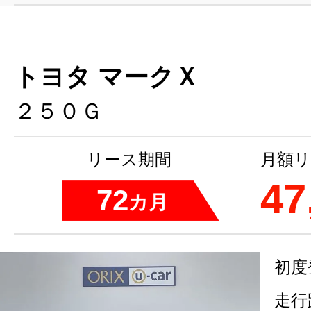
トヨタ マークＸ
２５０Ｇ
リース期間
月額リ
47
72
カ月
初度
走行