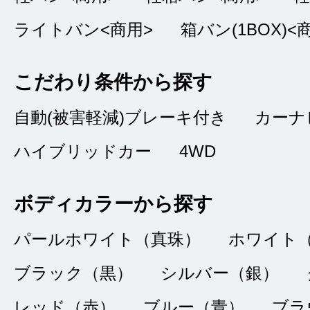
ています。
ライトバン<商用>
箱バン(1BOX)<
こだわり条件から探す
自動(被害軽減)ブレーキ付き
カーナ
買ってよかっ
★★★★★
ハイブリッドカー
4WD
5
いけぽん
点
ボディカラーから探す
総合評価
販売店の評価
パールホワイト（真珠）
ホワイト
接客：
5
｜ 雰囲
2022/02/04
ブラック（黒）
シルバー（銀）
品質：
5
｜ 説明：
レッド（赤）
ブルー（青）
ブラ