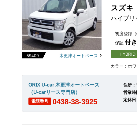
スズキ
ハイブリ
初度登録
付き
保証
HYBRID
59409
木更津オートベース
カラー：ホワ
ORIX U-car 木更津オートベース
住所：
（U-carリース専門店）
営業時
定休日
0438-38-3925
電話番号