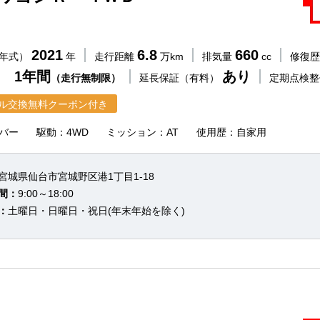
2021
6.8
660
（年式）
年
走行距離
万km
排気量
cc
修復
 1年間
あり
（走行無制限）
延長保証（有料）
定期点検
ル交換無料クーポン付き
バー
駆動：4WD
ミッション：AT
使用歴：自家用
宮城県仙台市宮城野区港1丁目1-18
間：
9:00～18:00
：
土曜日・日曜日・祝日(年末年始を除く)