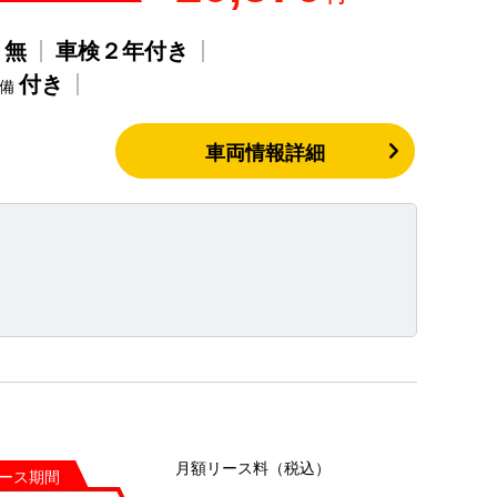
無
車検２年付き
歴
付き
整備
車両情報詳細
月額リース料（税込）
ース期間