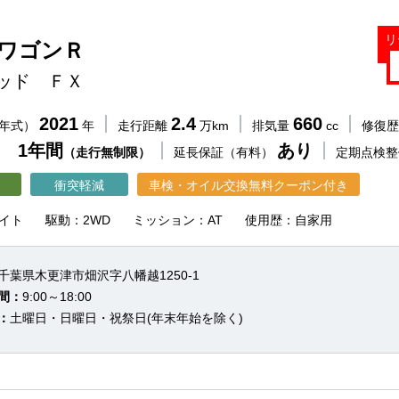
リ
 ワゴンＲ
ッド ＦＸ
2021
2.4
660
（年式）
年
走行距離
万km
排気量
cc
修復
 1年間
あり
（走行無制限）
延長保証（有料）
定期点検
衝突軽減
車検・オイル交換無料クーポン付き
イト
駆動：2WD
ミッション：AT
使用歴：自家用
千葉県木更津市畑沢字八幡越1250-1
間：
9:00～18:00
：
土曜日・日曜日・祝祭日(年末年始を除く)