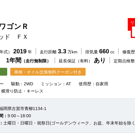
リ
 ワゴンＲ
ッド ＦＸ
2019
3.3
660
（年式）
年
走行距離
万km
排気量
cc
修復
 1年間
あり
（走行無制限）
延長保証（有料）
定期点検
車検・オイル交換無料クーポン付き
ー
駆動：2WD
ミッション：AT
使用歴：自家用
・横滑り防止・キーレス
福岡県古賀市青柳1134-1
間：
9:00～18:00
：
土曜日・日曜日・祝祭日(ゴールデンウィーク、お盆、年末年始を除く