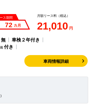
月額リース料（税込）
ース期間
21,010
72
カ月
円
無
車検２年付き
歴
付き
整備
車両情報詳細
)