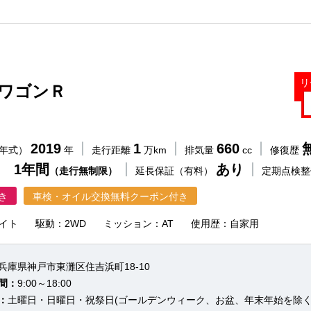
リ
 ワゴンＲ
2019
1
660
（年式）
年
走行距離
万km
排気量
cc
修復歴
 1年間
あり
（走行無制限）
延長保証（有料）
定期点検
き
車検・オイル交換無料クーポン付き
イト
駆動：2WD
ミッション：AT
使用歴：自家用
兵庫県神戸市東灘区住吉浜町18-10
間：
9:00～18:00
：
土曜日・日曜日・祝祭日(ゴールデンウィーク、お盆、年末年始を除く