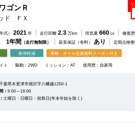
リ
 ワゴンＲ
ッド ＦＸ
2021
2.3
660
（年式）
年
走行距離
万km
排気量
cc
修復
 1年間
あり
（走行無制限）
延長保証（有料）
定期点検
衝突軽減
車検・オイル交換無料クーポン付き
イト
駆動：2WD
ミッション：AT
使用歴：自家用
千葉県木更津市畑沢字八幡越1250-1
間：
9:00～18:00
：
土曜日・日曜日・祝祭日(年末年始を除く)