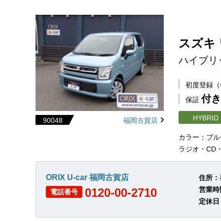
スズキ
ハイブリ
初度登録
付き
保証
HYBRID
90048
福岡古賀店
カラー：ブル
ラジオ・CD
ORIX U-car 福岡古賀店
住所：
営業時
0120-00-2710
電話番号
定休日