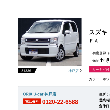
スズキ
ＦＡ
初度登録
付き
保証
カーナビ付
31336
神戸店
カラー：ホワ
ORIX U-car 神戸店
住所：
営業時
0120-22-6588
電話番号
定休日