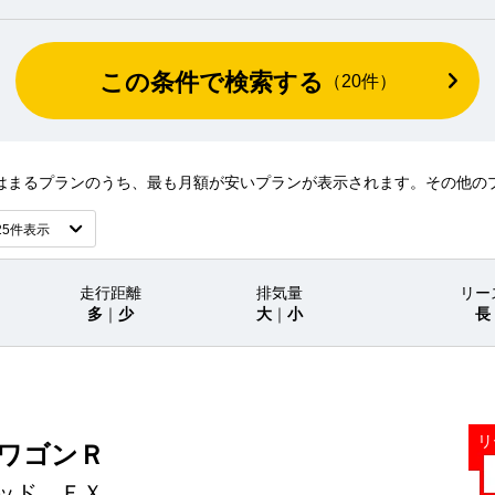
この条件で検索する
（
20
件）
はまるプランのうち、最も月額が安いプランが表示されます。その他の
走行距離
排気量
リー
多
｜
少
大
｜
小
長
リ
 ワゴンＲ
ッド ＦＸ