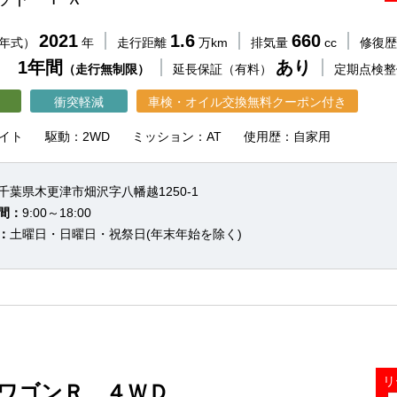
2021
1.6
660
（年式）
年
走行距離
万km
排気量
cc
修復
 1年間
あり
（走行無制限）
延長保証（有料）
定期点検
衝突軽減
車検・オイル交換無料クーポン付き
イト
駆動：2WD
ミッション：AT
使用歴：自家用
千葉県木更津市畑沢字八幡越1250-1
間：
9:00～18:00
：
土曜日・日曜日・祝祭日(年末年始を除く)
リ
 ワゴンＲ ４ＷＤ