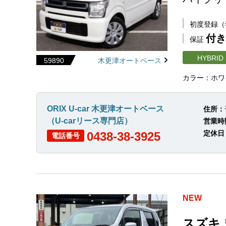
初度登録
付き
保証
HYBRID
59890
木更津オートベース
カラー：ホワ
ORIX U-car 木更津オートベース
住所：
（U-carリース専門店）
営業時
定休日
0438-38-3925
電話番号
NEW
スズキ