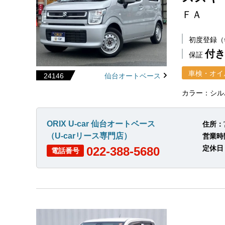
ＦＡ
初度登録
付き
保証
車検・オイ
24146
仙台オートベース
カラー：シル
ORIX U-car 仙台オートベース
住所：
（U-carリース専門店）
営業時
定休日
022-388-5680
電話番号