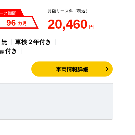
月額リース料（税込）
ース期間
20,460
96
カ月
円
無
車検２年付き
歴
付き
整備
車両情報詳細