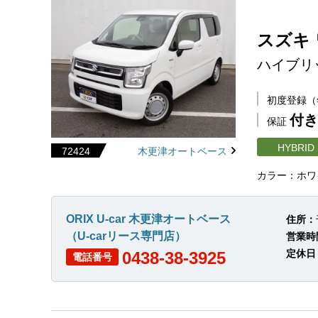
スズキ
ハイブリ
初度登録
付き
保証
HYBRID
72424
木更津オートベース
カラー：ホワ
ORIX U-car 木更津オートベース
住所：
（U-carリース専門店）
営業時
定休日
0438-38-3925
電話番号