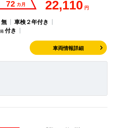
22,110
72
カ月
円
無
車検２年付き
歴
付き
整備
車両情報詳細