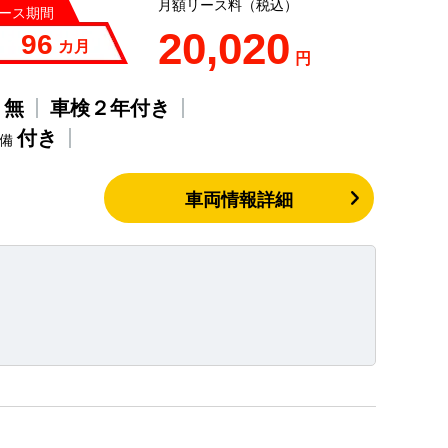
月額リース料（税込）
ース期間
20,020
96
カ月
円
無
車検２年付き
歴
付き
整備
車両情報詳細