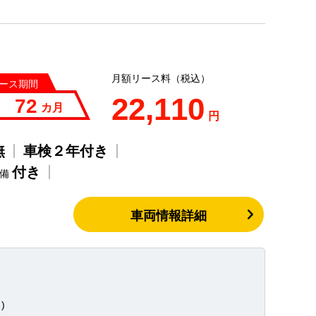
月額リース料（税込）
ース期間
22,110
72
カ月
円
無
車検２年付き
付き
整備
車両情報詳細
)