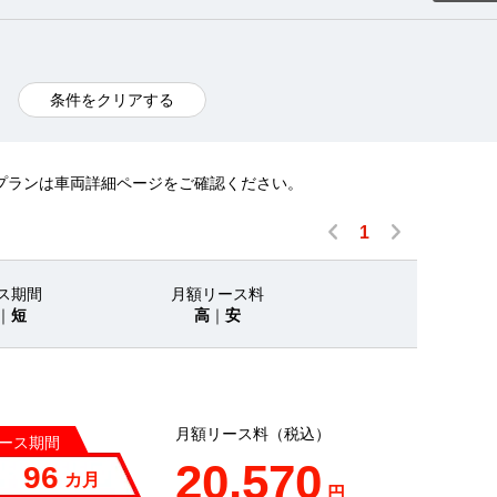
条件をクリアする
プランは車両詳細ページをご確認ください。
1
ス期間
月額リース料
｜
短
高
｜
安
月額リース料（税込）
ース期間
20,570
96
カ月
円