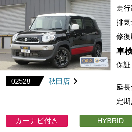
走行
排気
修復
車
保証
02528
秋田店
延長
定期
カーナビ付き
HYBRID