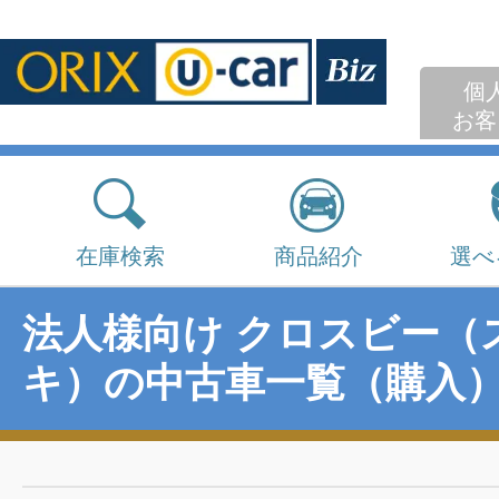
個
お客
在庫検索
商品紹介
選べ
法人様向け クロスビー（
キ）の中古車一覧（購入