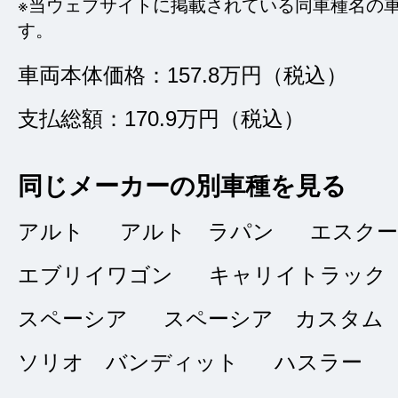
※当ウェブサイトに掲載されている同車種名の
す。
タイトルなし
★★★★★
車両本体価格：157.8万円（税込）
5
サイトウ
支払総額：170.9万円（税込）
点
総合評価
販売店の評価
同じメーカーの別車種を見る
アルト
アルト ラパン
接客：
5
｜ 雰囲
エスク
2023/12/02
問合せ：
5
｜ 説
エブリイワゴン
キャリイトラック
スペーシア
スペーシア カスタム
車がきれいだった。
ソリオ バンディット
ハスラー