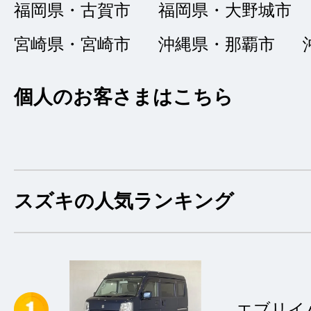
丁寧な対応
★★★★
★
福岡県・古賀市
福岡県・大野城市
4
HIKARI
宮崎県・宮崎市
沖縄県・那覇市
点
総合評価
販売店の評価
個人のお客さまはこちら
接客：
4
｜ 雰囲
2022/03/19
品質：
5
｜ 説明：
スズキの人気ランキング
初めての車購入との
あったのですが、丁
決め購入ができまし
エブリイ