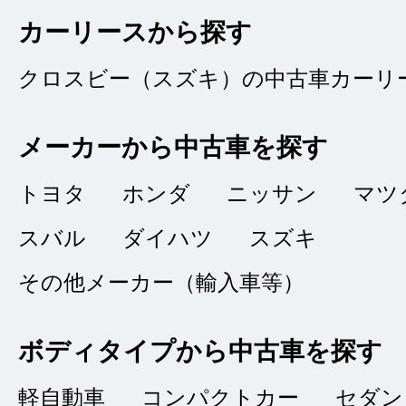
カーリースから探す
クロスビー（スズキ）の中古車カーリ
対応が丁寧店
★★★★★
5
メーカーから中古車を探す
ＯＳＡ
点
トヨタ
ホンダ
ニッサン
マツ
総合評価
販売店の評価
スバル
ダイハツ
スズキ
接客：
5
｜ 雰囲
2023/08/07
その他メーカー（輸入車等）
品質：
5
｜ 説明：
ボディタイプから中古車を探す
軽自動車
コンパクトカー
セダン