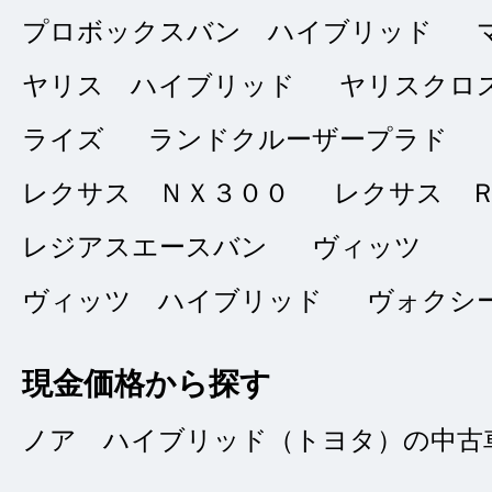
プロボックスバン ハイブリッド
総合評価
販売店の評価
ヤリス ハイブリッド
ヤリスクロ
接客：
5
｜ 雰囲
2023/10/17
ライズ
ランドクルーザープラド
問合せ：
4
｜ 説
レクサス ＮＸ３００
レクサス 
レジアスエースバン
ヴィッツ
申込みから納車まで
ヴィッツ ハイブリッド
ヴォクシ
たです。
現金価格から探す
ノア ハイブリッド（トヨタ）の中古