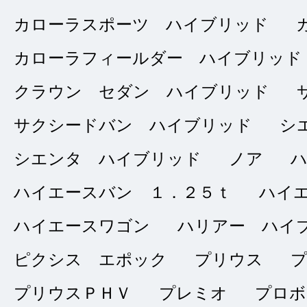
カローラスポーツ ハイブリッド
不動産関係の仕事へ
スを探してまわって
カローラフィールダー ハイブリッド
と、これは良いけど
クラウン セダン ハイブリッド
決めかねていました
サクシードバン ハイブリッド
シ
決めました。
シエンタ ハイブリッド
ノア
ハイエースバン １．２５ｔ
ハイ
ハイエースワゴン
ハリアー ハイ
納車までスム
★★★★
★
ピクシス エポック
プリウス
4
トウフ
プリウスＰＨＶ
プレミオ
プロボ
点