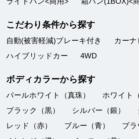
ライトバン<商用>
箱バン(1BOX)<
介したいと思いまし
こだわり条件から探す
自動(被害軽減)ブレーキ付き
カーナ
購入金額に満
★★★★★
ハイブリッドカー
4WD
5
ヒロ
点
ボディカラーから探す
総合評価
販売店の評価
パールホワイト（真珠）
ホワイト
ブラック（黒）
シルバー（銀）
接客：
5
｜ 雰囲
2022/01/23
レッド（赤）
ブルー（青）
品質：
5
｜ 説明：
ブラ