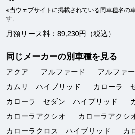
※当ウェブサイトに掲載されている同車種名の
す。
月額リース料：89,230円（税込）
タイトルなし
★★★★★
同じメーカーの別車種を見る
5
きりんりん
点
アクア
アルファード
アルファ
総合評価
販売店の評価
カムリ ハイブリッド
カローラ 
カローラ セダン ハイブリッド
接客：
5
｜ 雰囲
2024/08/21
カローラアクシオ
カローラアクシ
問合せ：
5
｜ 説
カローラクロス ハイブリッド
カ