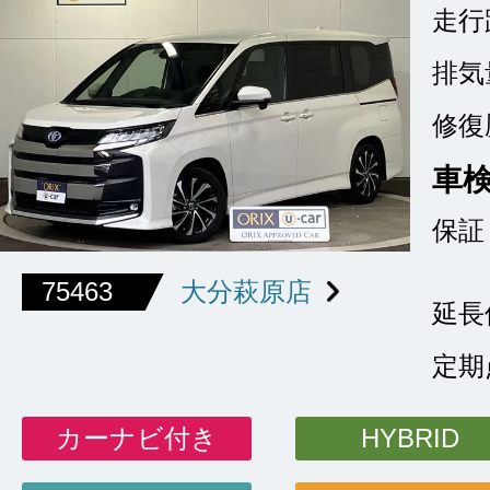
走行
排気
修復
車
保証
75463
大分萩原店
延長
定期
カーナビ付き
HYBRID