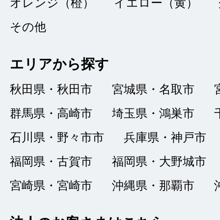
オレンジ（橙）
イエロー（黄）
その他
中古車購入が２度目
両状況が良く、長期
エリアから探す
品質の良さから２度
秋田県・秋田市
宮城県・名取市
群馬県・高崎市
埼玉県・鴻巣市
石川県・野々市市
兵庫県・神戸市
福岡県・古賀市
福岡県・大野城市
宮崎県・宮崎市
沖縄県・那覇市