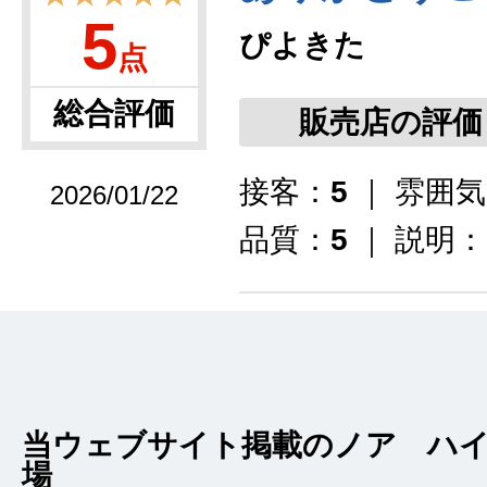
5
ぴよきた
点
総合評価
販売店の評価
接客：
5
｜ 雰囲
2026/01/22
品質：
5
｜ 説明：
年始にもかかわらず
思いました。車の状
で、びっくりしまし
当ウェブサイト掲載のノア ハ
場
思います。ありがと