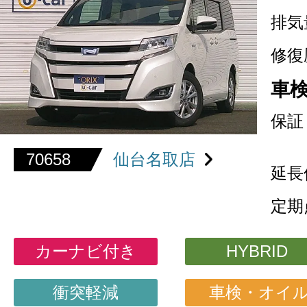
排気
修復
車
保証
70658
仙台名取店
延長
定期
カーナビ付き
HYBRID
衝突軽減
車検・オイ