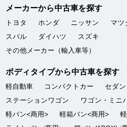
丁寧な対応
★★★★
★
メーカーから中古車を探す
4
HIKARI
点
トヨタ
ホンダ
ニッサン
マツ
総合評価
販売店の評価
スバル
ダイハツ
スズキ
その他メーカー（輸入車等）
接客：
4
｜ 雰囲
2022/03/19
品質：
5
｜ 説明：
ボディタイプから中古車を探す
軽自動車
コンパクトカー
セダン
初めての車購入との
ステーションワゴン
ワゴン・ミニ
あったのですが、丁
軽バン<商用>
軽箱バン<商用>
軽
決め購入ができまし