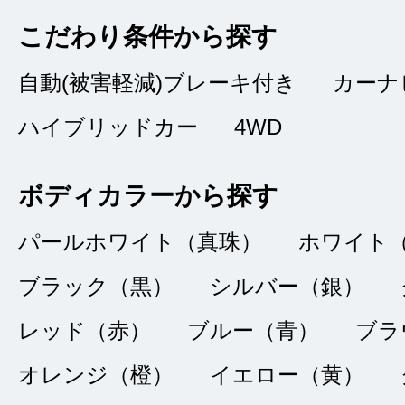
購入金額に満
★★★★★
こだわり条件から探す
5
ヒロ
点
自動(被害軽減)ブレーキ付き
カーナ
総合評価
販売店の評価
ハイブリッドカー
4WD
接客：
5
｜ 雰囲
2022/01/23
ボディカラーから探す
品質：
5
｜ 説明：
パールホワイト（真珠）
ホワイト
ブラック（黒）
シルバー（銀）
中古車購入が２度目
レッド（赤）
ブルー（青）
ブラ
両状況が良く、長期
オレンジ（橙）
イエロー（黄）
品質の良さから２度