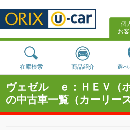
個
お客
在庫検索
商品紹介
選べ
ヴェゼル ｅ：ＨＥＶ（
の中古車一覧（カーリー