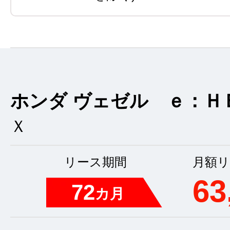
ホンダ ヴェゼル ｅ：Ｈ
Ｘ
リース期間
月額リ
63
72
カ月