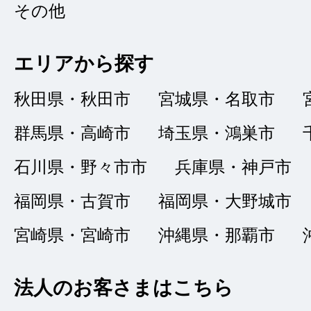
その他
エリアから探す
誠実な対応
秋田県・秋田市
宮城県・名取市
★★★★★
5
群馬県・高崎市
埼玉県・鴻巣市
nao
点
石川県・野々市市
兵庫県・神戸市
総合評価
販売店の評価
福岡県・古賀市
福岡県・大野城市
接客：
5
｜ 雰囲
2021/11/18
宮崎県・宮崎市
沖縄県・那覇市
品質：
5
｜ 説明：
法人のお客さまはこちら