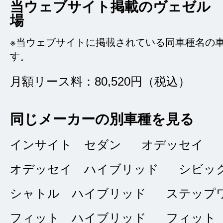
当ウェブサイト掲載のヴェゼル 
場
※当ウェブサイトに掲載されている同車種名の
す。
雨の日訪問
★★★★★
5
月額リース料：80,520円（税込）
ヒロ
点
同じメーカーの別車種を見る
総合評価
販売店の評価
インサイト セダン
オデッセイ
接客：
5
｜ 雰囲
2025/05/09
オデッセイ ハイブリッド
シビッ
問合せ：
5
｜ 説
シャトル ハイブリッド
ステップ
フィット ハイブリッド
フィット