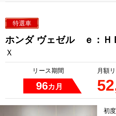
特選車
ホンダ ヴェゼル ｅ：Ｈ
Ｘ
リース期間
月額リ
52
96
カ月
初度