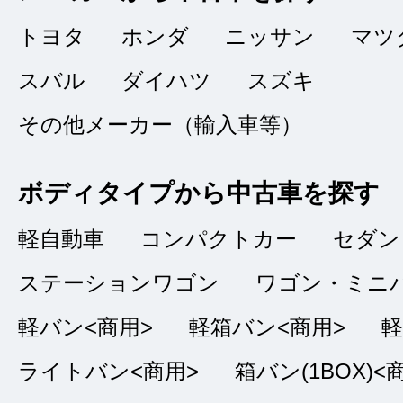
総合評価
販売店の評価
トヨタ
ホンダ
ニッサン
マツ
接客：
5
｜ 雰囲
2024/07/28
スバル
ダイハツ
スズキ
問合せ：
5
｜ 説
その他メーカー（輸入車等）
ボディタイプから中古車を探す
メールで問い合わせ
ねいに対応して頂き
軽自動車
コンパクトカー
セダン
ましたらお願いしま
ステーションワゴン
ワゴン・ミニ
軽バン<商用>
軽箱バン<商用>
軽
ライトバン<商用>
箱バン(1BOX)<