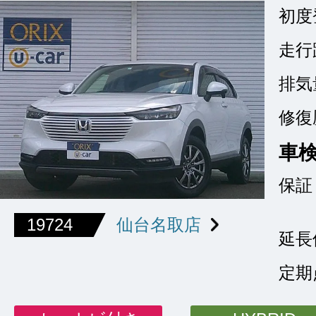
初度
走行
排気
修復
車
保証
19724
仙台名取店
延長
定期