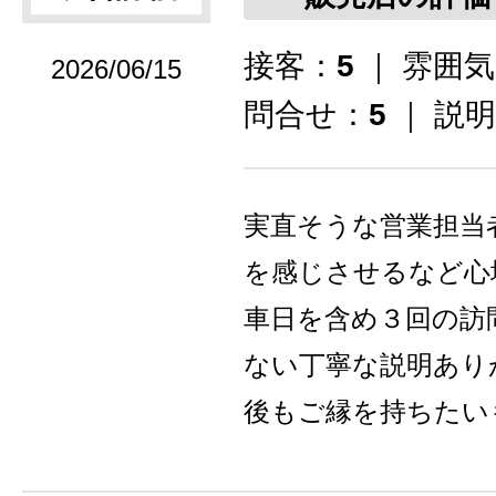
接客：
5
｜ 雰囲
2026/06/15
問合せ：
5
｜ 説
実直そうな営業担当
を感じさせるなど心
車日を含め３回の訪
ない丁寧な説明あり
後もご縁を持ちたい