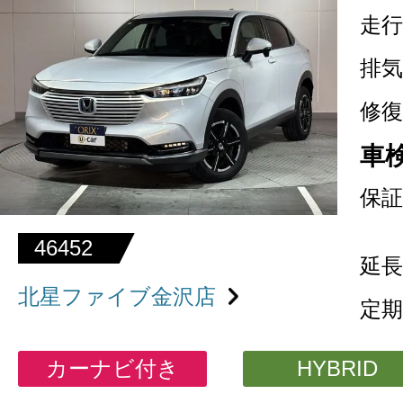
走行
排気
修復
車
保証
46452
延長
北星ファイブ金沢店
定期
カーナビ付き
HYBRID