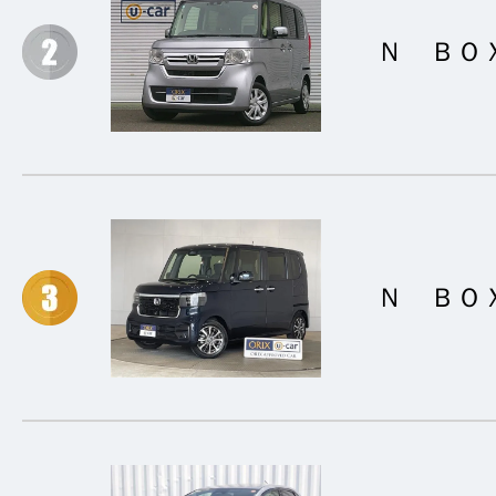
Ｎ ＢＯ
Ｎ ＢＯ