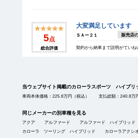
大変満足しています
★★★★★
販売店
5
ＳＡー２１
点
契約から納車まで説明がていね
総合評価
ありがとうございます
★★★★★
当ウェブサイト掲載のカローラスポーツ ハイブ
販売店
5
オキヒガ
点
車両本体価格：225.8万円（税込）
支払総額：240.8
申込みから最後の納車まで、担
総合評価
ありがとうございました。
同じメーカーの別車種を見る
アクア
アルファード
アルファード ハイブリッド
カローラ ツーリング ハイブリッド
カローラアクシ
買ってよかった。