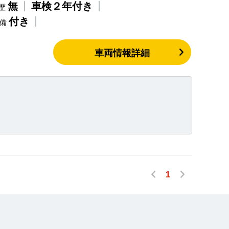
無
車検２年付き
歴
付き
整備
車両情報詳細
1