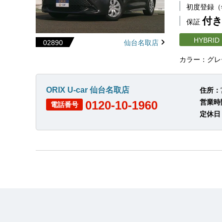
初度登録
付き
保証
HYBRID
02890
仙台名取店
カラー：グレ
ORIX U-car 仙台名取店
住所：
営業時
0120-10-1960
電話番号
定休日