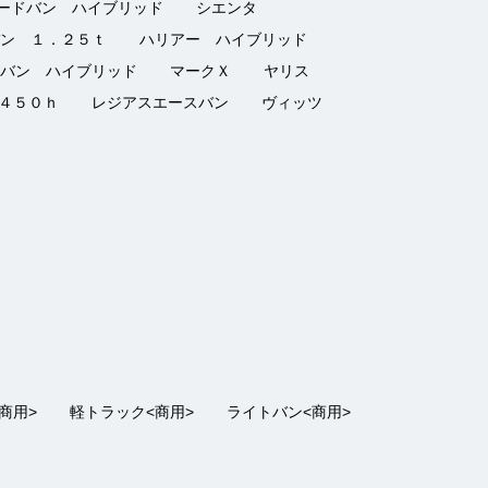
ードバン ハイブリッド
シエンタ
｜ おすすめ：
4
2022/06/12
ン １．２５ｔ
ハリアー ハイブリッド
バン ハイブリッド
マークＸ
ヤリス
たです。
４５０ｈ
レジアスエースバン
ヴィッツ
｜ おすすめ：
5
2021/11/05
した。車も5年落ちですがとてもキレイな状態で気に入
商用>
軽トラック<商用>
ライトバン<商用>