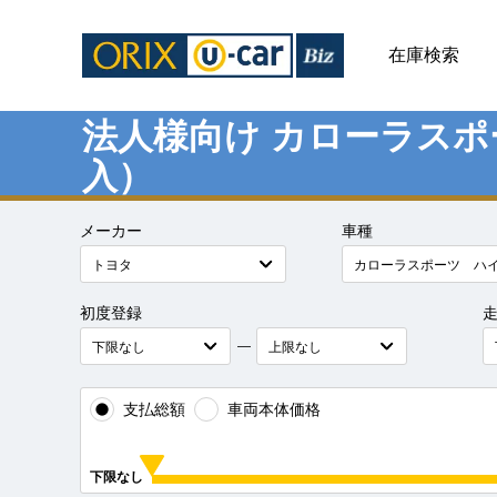
在庫検索
法人様向け カローラス
入）
メーカー
車種
初度登録
―
支払総額
車両本体価格
下限なし