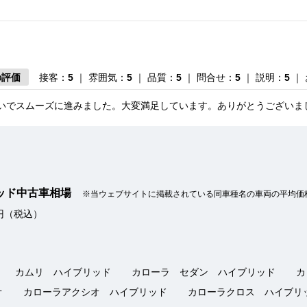
の評価
接客：
5
｜ 雰囲気：
5
｜ 品質：
5
｜ 問合せ：
5
｜ 説明：
5
｜
いでスムーズに進みました。大変満足しています。ありがとうございま
リッド中古車相場
の評価
接客：
5
｜ 雰囲気：
※当ウェブサイトに掲載されている同車種名の車両の平均価
4
｜ アフター：
3
｜ 品質：
3
｜ 説明：
5
万円（税込）
当者の段取りが良く、こちらも書類の準備など動きやすかったです。分
カムリ ハイブリッド
カローラ セダン ハイブリッド
カ
オ
カローラアクシオ ハイブリッド
カローラクロス ハイブリ