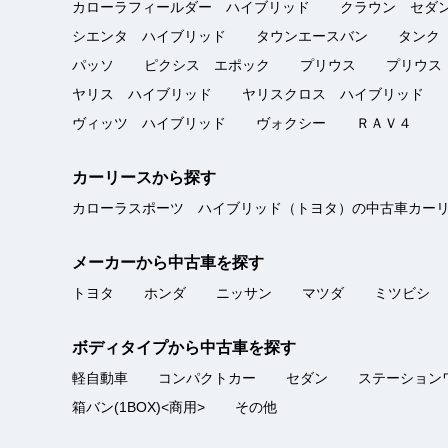
★★★★
★
カローラフィールダー ハイブリッド
クラウン セダ
販売店
4
かっちゃんパパさん
シエンタ ハイブリッド
タウンエースバン
タンク
点
パッソ
ピクシス エポック
プリウス
プリウス
対応が良くて悪い所もかすさず
総合評価
ヤリス ハイブリッド
ヤリスクロス ハイブリッド
ヴィッツ ハイブリッド
ヴォクシー
ＲＡＶ４
スピード対応！
★★★★★
カーリースから探す
販売店
5
saku22112211
カローラスポーツ ハイブリッド（トヨタ）の中古車カー
点
急に車が必要になったので、納
総合評価
メーカーから中古車を探す
りました。
トヨタ
ホンダ
ニッサン
マツダ
ミツビシ
ボディタイプから中古車を探す
軽自動車
コンパクトカー
セダン
ステーション
箱バン(1BOX)<商用>
その他