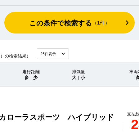
この条件で検索する
（
1
件）
タ）の検索結果）
走行距離
排気量
車両
多
｜
少
大
｜
小
支払総
 カローラスポーツ ハイブリッド
2