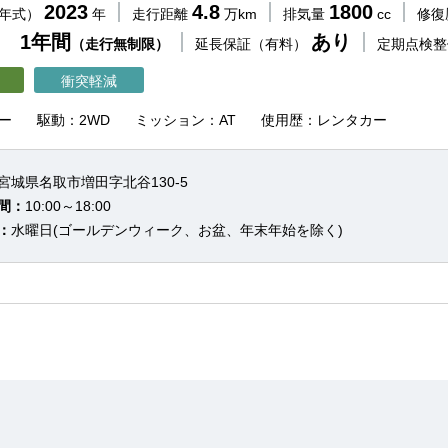
2023
4.8
1800
（年式）
年
走行距離
万km
排気量
cc
修復
 1年間
あり
（走行無制限）
延長保証（有料）
定期点検
衝突軽減
ー
駆動：2WD
ミッション：AT
使用歴：レンタカー
宮城県名取市増田字北谷130-5
間：
10:00～18:00
：
水曜日(ゴールデンウィーク、お盆、年末年始を除く)