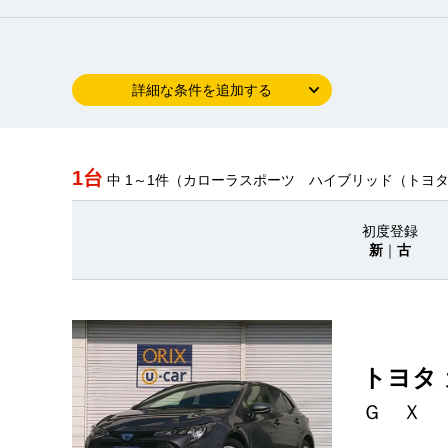
詳細な条件を追加する
1台
中 1～1件（カローラスポーツ ハイブリッド（トヨ
初度登録
新
｜
古
トヨタ
Ｇ Ｘ