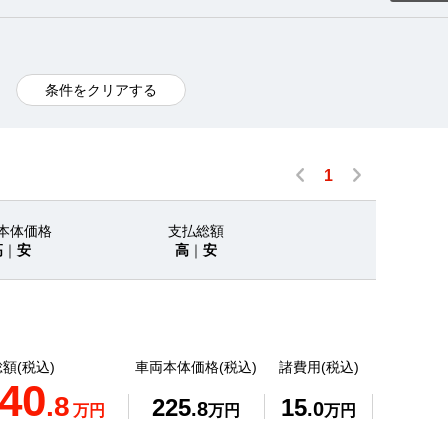
条件をクリアする
1
本体価格
支払総額
高
｜
安
高
｜
安
額(税込)
車両本体価格(税込)
諸費用(税込)
40
.8
225
15
.8
.0
万円
万円
万円