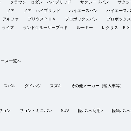
ン
クラウン セダン ハイブリッド
サクシードバン
サクシ
の評価
接客：
4
｜ 雰囲気：
4
｜ アフター：
4
｜ 品質：
4
｜ 説明：
4
ノア
ノア ハイブリッド
ハイエースバン
ハイエースバ
 アルファ
プリウスＰＨＶ
プロボックスバン
プロボックス
に伝えてくれて安心して買う事が出来ました。担当の方の対応もよかっ
ライズ
ランドクルーザープラド
ルーミー
レクサス ＲＸ
の評価
接客：
5
｜ 雰囲気：
5
｜ アフター：
5
｜ 品質：
5
｜ 説明：
5
リース一覧へ
車までの日にちがあまりありませんでしたが迅速に対応してくださいま
スバル
ダイハツ
スズキ
その他メーカー（輸入車等）
ワゴン
ワゴン・ミニバン
SUV
軽バン<商用>
軽箱バン<