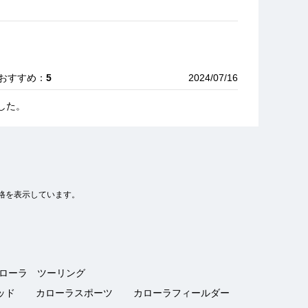
 おすすめ：
5
2024/07/16
した。
格を表示しています。
｜ おすすめ：
4
2023/01/15
からない事を質問するとすぐ回答を頂き助かりました。
ローラ ツーリング
ッド
カローラスポーツ
カローラフィールダー